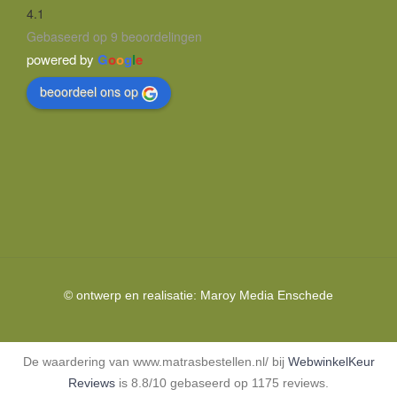
4.1
Gebaseerd op 9 beoordelingen
powered by
G
o
o
g
l
e
beoordeel ons op
© ontwerp en realisatie:
Maroy Media
Enschede
De waardering van www.matrasbestellen.nl/ bij
WebwinkelKeur
Reviews
is 8.8/10 gebaseerd op 1175 reviews.