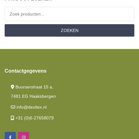
Matrassen
Zoeken naar:
Moltons
ZOEKEN
Set Aanbiedingen
Showroom Opruiming
Toppers Matrassen
Contactgegevens
Buurserstraat 15 a,
7481 EG Haaksbergen
info@dexitex.nl
+31 (0)6-27658079