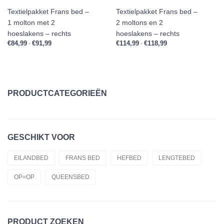
Textielpakket Frans bed –
Textielpakket Frans bed –
1 molton met 2
2 moltons en 2
hoeslakens – rechts
hoeslakens – rechts
€
84,99
€
91,99
Prijsklasse: €84,99 tot €91,99
€
114,99
€
118,99
Prijsklasse: €114,99 
-
-
PRODUCTCATEGORIEËN
Topperopruiming
GESCHIKT VOOR
Materiaal
Enkele Bedden
EILANDBED
FRANS BED
HEFBED
LENGTEBED
OP=OP
QUEENSBED
Dekbedden
Hoeslakens
Kussens
PRODUCT ZOEKEN