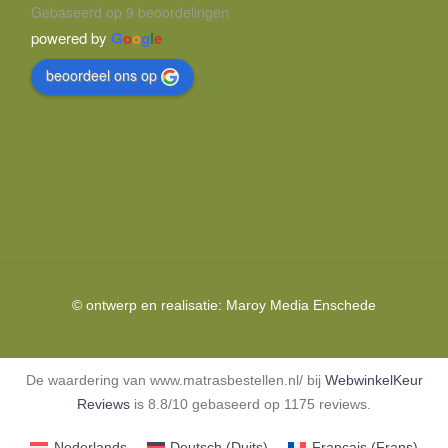
Gebaseerd op 9 beoordelingen
powered by
G
o
o
g
l
e
beoordeel ons op
© ontwerp en realisatie:
Maroy Media
Enschede
De waardering van www.matrasbestellen.nl/ bij
WebwinkelKeur
Reviews
is 8.8/10 gebaseerd op 1175 reviews.
Nederlands
Deutsch
(
Duits
)
Français
(
Frans
)