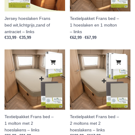
Jersey hoeslaken Frans
Textielpakket Frans bed –
bed wit,lichtgrijs,zand of
1 hoeslaken en 1 molton
antraciet – links
– links
€
33,99
€
35,99
Prijsklasse: €33,99 tot €35,99
€
62,99
€
67,99
Prijsklasse: €62,99 tot 
-
-
Dit product heeft meerdere variaties.
Dit 
Textielpakket Frans bed –
Textielpakket Frans bed –
1 molton met 2
2 moltons met 2
hoeslakens – links
hoeslakens – links