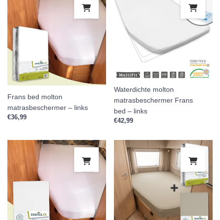
Waterdichte molton
Frans bed molton
matrasbeschermer Frans
matrasbeschermer – links
bed – links
€
36,99
€
42,99
Dit product heeft meerdere variaties.
Dit 