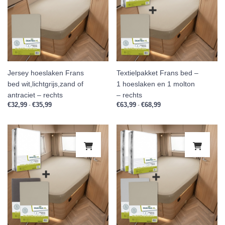
Jersey hoeslaken Frans
Textielpakket Frans bed –
bed wit,lichtgrijs,zand of
1 hoeslaken en 1 molton
antraciet – rechts
– rechts
€
32,99
€
35,99
Prijsklasse: €32,99 tot €35,99
€
63,99
€
68,99
Prijsklasse: €63,99 tot 
-
-
Dit product heeft meerdere variaties.
Dit 