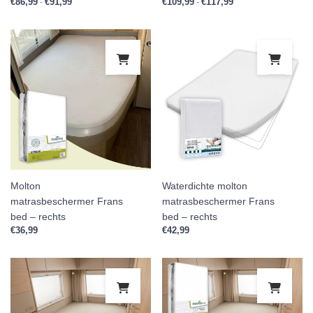
€
86,99
€
91,99
Prijsklasse: €86,99 tot €91,99
€
109,99
€
117,99
Prijsklasse: €109,99 
-
-
Molton
Waterdichte molton
matrasbeschermer Frans
matrasbeschermer Frans
bed – rechts
bed – rechts
€
36,99
€
42,99
Dit product heeft meerdere variaties.
Dit 