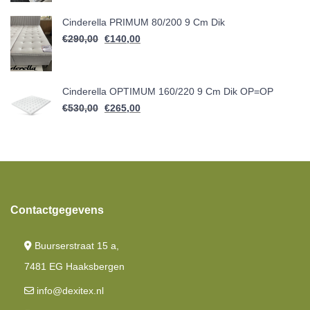
Cinderella PRIMUM 80/200 9 Cm Dik
Oorspronkelijke prijs was: €290,00.
Huidige prijs is: €140,00.
€
290,00
€
140,00
Cinderella OPTIMUM 160/220 9 Cm Dik OP=OP
Oorspronkelijke prijs was: €530,00.
Huidige prijs is: €265,00.
€
530,00
€
265,00
Contactgegevens
Buurserstraat 15 a,
7481 EG Haaksbergen
info@dexitex.nl