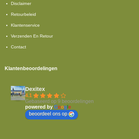
Disclaimer
Retourbeleid
Klantenservice
Verzenden En Retour
Contact
Klantenbeoordelingen
Dexitex
4.1
Gebaseerd op 9 beoordelingen
powered by
G
o
o
g
l
e
beoordeel ons op