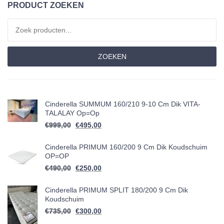
PRODUCT ZOEKEN
Zoeken naar:
ZOEKEN
Cinderella SUMMUM 160/210 9-10 Cm Dik VITA-
TALALAY Op=op
Oorspronkelijke prijs was: €999,00.
Huidige prijs is: €495,00.
€
999,00
€
495,00
Cinderella PRIMUM 160/200 9 Cm Dik Koudschuim
OP=OP
Oorspronkelijke prijs was: €490,00.
Huidige prijs is: €250,00.
€
490,00
€
250,00
Cinderella PRIMUM SPLIT 180/200 9 Cm Dik
Koudschuim
Oorspronkelijke prijs was: €735,00.
Huidige prijs is: €300,00.
€
735,00
€
300,00