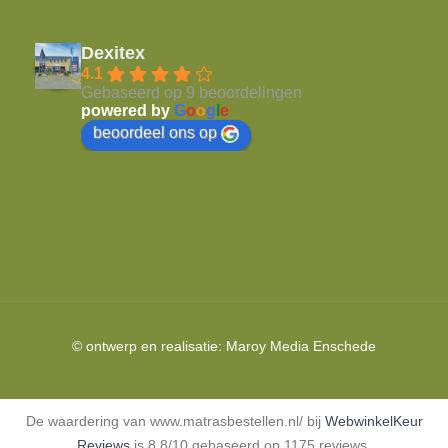
Dexitex
4.1
Gebaseerd op 9 beoordelingen
powered by
G
o
o
g
l
e
beoordeel ons op
© ontwerp en realisatie:
Maroy Media
Enschede
De waardering van www.matrasbestellen.nl/ bij
WebwinkelKeur
Reviews
is 8.8/10 gebaseerd op 1175 reviews.