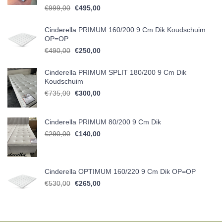
Oorspronkelijke prijs was: €999,00.
Huidige prijs is: €495,00.
€
999,00
€
495,00
Cinderella PRIMUM 160/200 9 Cm Dik Koudschuim
OP=OP
Oorspronkelijke prijs was: €490,00.
Huidige prijs is: €250,00.
€
490,00
€
250,00
Cinderella PRIMUM SPLIT 180/200 9 Cm Dik
Koudschuim
Oorspronkelijke prijs was: €735,00.
Huidige prijs is: €300,00.
€
735,00
€
300,00
Cinderella PRIMUM 80/200 9 Cm Dik
Oorspronkelijke prijs was: €290,00.
Huidige prijs is: €140,00.
€
290,00
€
140,00
Cinderella OPTIMUM 160/220 9 Cm Dik OP=OP
Oorspronkelijke prijs was: €530,00.
Huidige prijs is: €265,00.
€
530,00
€
265,00