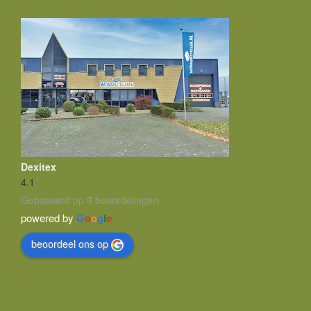
Dexitex
4.1
Gebaseerd op 9 beoordelingen
powered by
G
o
o
g
l
e
beoordeel ons op