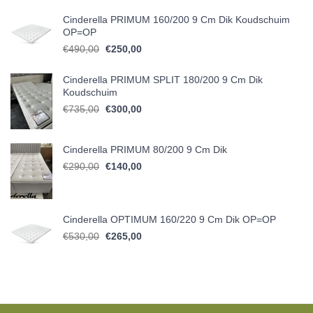
Cinderella PRIMUM 160/200 9 Cm Dik Koudschuim
OP=OP
Oorspronkelijke prijs was: €490,00.
Huidige prijs is: €250,00.
€
490,00
€
250,00
Cinderella PRIMUM SPLIT 180/200 9 Cm Dik
Koudschuim
Oorspronkelijke prijs was: €735,00.
Huidige prijs is: €300,00.
€
735,00
€
300,00
Cinderella PRIMUM 80/200 9 Cm Dik
Oorspronkelijke prijs was: €290,00.
Huidige prijs is: €140,00.
€
290,00
€
140,00
Cinderella OPTIMUM 160/220 9 Cm Dik OP=OP
Oorspronkelijke prijs was: €530,00.
Huidige prijs is: €265,00.
€
530,00
€
265,00