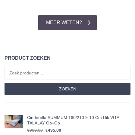
MEER WETEN?
PRODUCT ZOEKEN
Zoeken naar:
ZOEKEN
Cinderella SUMMUM 160/210 9-10 Cm Dik VITA-
TALALAY Op=op
Oorspronkelijke prijs was: €999,00.
Huidige prijs is: €495,00.
€
999,00
€
495,00