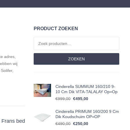
PRODUCT ZOEKEN
Zoeken naar:
te adres,
ZOEKEN
hebben wij
Solifer,
Cinderella SUMMUM 160/210 9-
10 Cm Dik VITA-TALALAY Op=op
Oorspronkelijke prijs was: €999
Huidige prijs is: €495,
€
999,00
€
495,00
Cinderella PRIMUM 160/200 9 Cm
Dik Koudschuim OP=OP
Frans bed
Oorspronkelijke prijs was: €490
Huidige prijs is: €250,
€
490,00
€
250,00