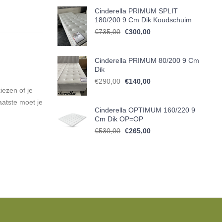
Cinderella PRIMUM SPLIT
180/200 9 Cm Dik Koudschuim
Oorspronkelijke prijs was: €735
Huidige prijs is: €300,
€
735,00
€
300,00
Cinderella PRIMUM 80/200 9 Cm
Dik
Oorspronkelijke prijs was: €290
Huidige prijs is: €140,
€
290,00
€
140,00
iezen of je
aatste moet je
Cinderella OPTIMUM 160/220 9
Cm Dik OP=OP
Oorspronkelijke prijs was: €530
Huidige prijs is: €265,
€
530,00
€
265,00