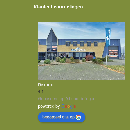
Klantenbeoordelingen
Dexitex
4.1
Gebaseerd op 9 beoordelingen
powered by
G
o
o
g
l
e
beoordeel ons op