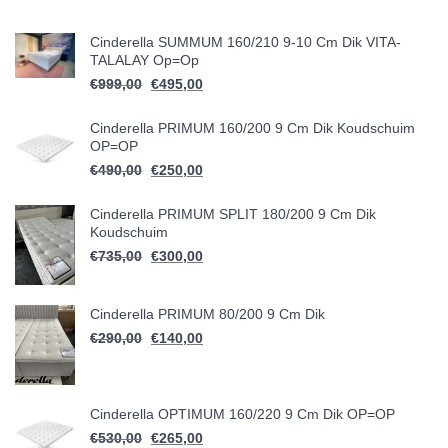
Cinderella SUMMUM 160/210 9-10 Cm Dik VITA-
TALALAY Op=op
Oorspronkelijke prijs was: €999,00.
Huidige prijs is: €495,00.
€
999,00
€
495,00
Cinderella PRIMUM 160/200 9 Cm Dik Koudschuim
OP=OP
Oorspronkelijke prijs was: €490,00.
Huidige prijs is: €250,00.
€
490,00
€
250,00
Cinderella PRIMUM SPLIT 180/200 9 Cm Dik
Koudschuim
Oorspronkelijke prijs was: €735,00.
Huidige prijs is: €300,00.
€
735,00
€
300,00
Cinderella PRIMUM 80/200 9 Cm Dik
Oorspronkelijke prijs was: €290,00.
Huidige prijs is: €140,00.
€
290,00
€
140,00
Cinderella OPTIMUM 160/220 9 Cm Dik OP=OP
Oorspronkelijke prijs was: €530,00.
Huidige prijs is: €265,00.
€
530,00
€
265,00