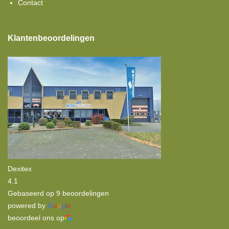
Contact
Klantenbeoordelingen
Dexitex
4.1
Gebaseerd op 9 beoordelingen
powered by
G
o
o
g
l
e
beoordeel ons op