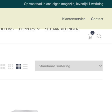
Op voorraad in ons eigen magazijn, levertijd 1 werkdag
Klantenservice
Contact
OLTONS
TOPPERS
SET AANBIEDINGEN
0