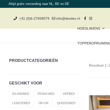
Altijd gratis verzending naar NL, BE en DE
+31 (0)6-27658079
info@dexitex.nl
HOESLAKENS
TOPPEROPRUIMIN
PRODUCTCATEGORIEËN
Resultaat 1–
Topperopruiming
Materiaal
GESCHIKT VOOR
Enkele Bedden
EILANDBED
FRANS BED
HEFBED
Dekbedden
LENGTEBED
OP=OP
QUEENSBED