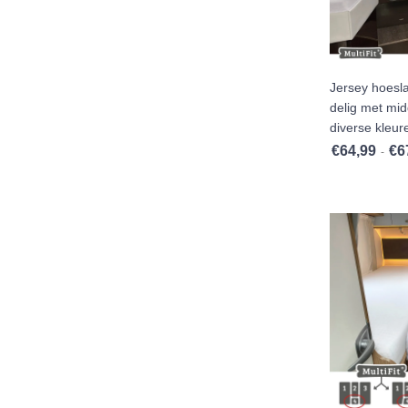
Jersey hoesl
delig met mi
diverse kleur
€
64,99
€
6
-