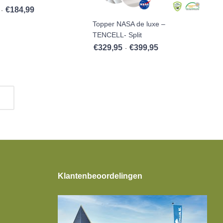
€
184,99
Prijsklasse: €89,99 tot €184,99
-
Topper NASA de luxe –
TENCELL- Split
,99
€
329,95
€
399,95
Prijsklasse: €329,95 to
-
Klantenbeoordelingen