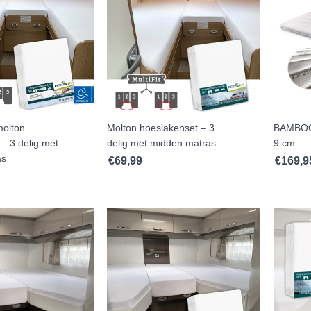
molton
Molton hoeslakenset – 3
BAMBOO 
– 3 delig met
delig met midden matras
9 cm
as
€
69,99
€
169,9