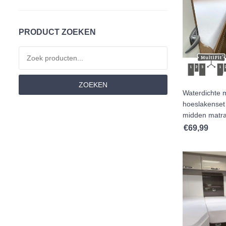
Hoeslakens
Kussens
PRODUCT ZOEKEN
Matrassen
Zoeken naar:
Moltons
Set Aanbiedingen
ZOEKEN
Waterdichte 
Showroom Opruiming
hoeslakenset 
midden matr
Toppers Matrassen
€
69,99