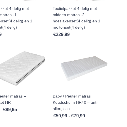
akket 4 delig met
Textielpakket 4 delig met
matras -1
midden matras -2
nset(4 delig) en 1
hoeslakenset(4 delig) en 1
t(4 delig)
moltonset(4 delig)
9
€
229,99
euter matras –
Baby / Peuter matras
ket HR
Koudschuim HR40 – anti-
allergisch
,99
€
89,95
Prijsklasse: €64,95 tot €89,95
-
€
59,99
€
79,99
Prijsklasse: €59,99 tot €79
-