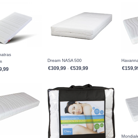
matras
Dream NASA 500
Havanna
m
€
309,99
€
539,99
€
159,9
Prijsklasse: €309,99 tot €539
-
9,99
Prijsklasse: €39,99 tot €59,99
Mondial