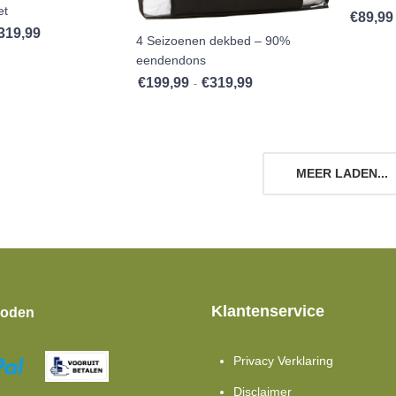
et
€
89,99
319,99
Prijsklasse: €149,99 tot €319,99
4 Seizoenen dekbed – 90%
eendendons
€
199,99
€
319,99
Prijsklasse: €199,99 tot €319
-
MEER LADEN...
Klantenservice
hoden
Privacy Verklaring
Disclaimer