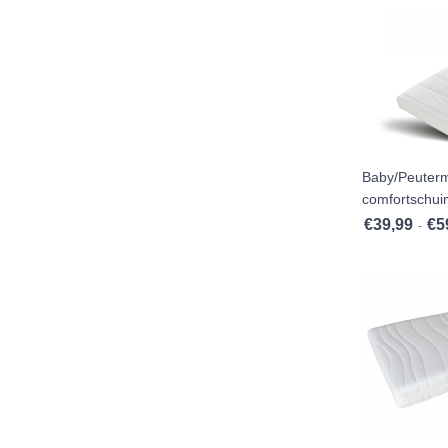
Baby/Peuter
comfortschui
€
39,99
€
5
-