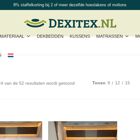
8% staffelkorting bij 2 of meer dezelfde hoeslakens of moltons
MATERIAAL
DEKBEDDEN
KUSSENS
MATRASSEN
M
G
Tonen
9
12
15
24 van de 52 resultaten wordt getoond