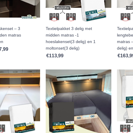
akenset – 3
Textielpakket 3 delig met
Textiel
dden matras
midden matras -1
lengteb
en
hoeslakenset(3 delig) en 1
matras 
moltonset(3 delig)
delig) e
7,99
Prijsklasse: €64,99 tot €67,99
€
113,99
€
163,9