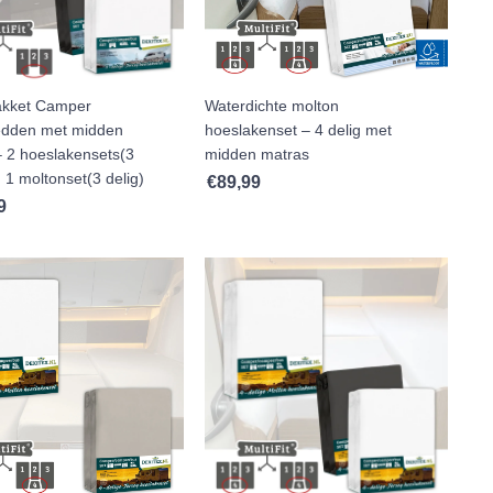
pakket Camper
Waterdichte molton
edden met midden
hoeslakenset – 4 delig met
– 2 hoeslakensets(3
midden matras
n 1 moltonset(3 delig)
€
89,99
9