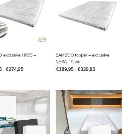
exclusive HR55 –
BAMBOO topper – exclusive
NASA – 9 cm
5
€
274,95
€
189,95
€
339,95
Prijsklasse: €169,95 tot €274,95
Prijsklasse: €189,95 to
-
-