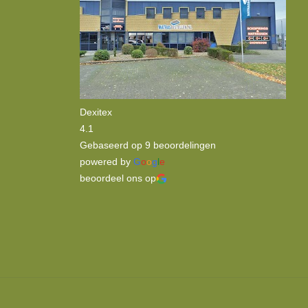
Dexitex
4.1
Gebaseerd op 9 beoordelingen
powered by
G
o
o
g
l
e
beoordeel ons op