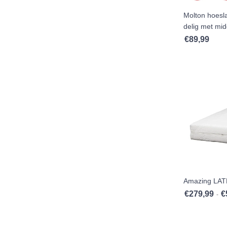
Molton hoesl
delig met mi
€
89,99
Amazing LAT
€
279,99
€
-