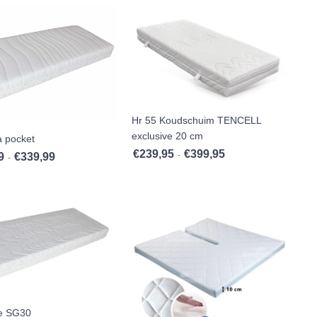
Hr 55 Koudschuim TENCELL
exclusive 20 cm
 pocket
€
239,95
€
399,95
Prijsklasse: €239,95 to
-
9
€
339,99
,99
Prijsklasse: €159,99 tot €339,99
-
e SG30