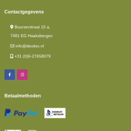
Lengtebed
Contactgegevens
Frans Bed
Buurserstraat 15 a,
Queensbed
7481 EG Haaksbergen
Hefbed
info@dexitex.nl
Tussenhoeslakens
+31 (0)6-27658079
Kussens
Matrassen
Moltons
Betaalmethoden
Set Aanbiedingen
Showroom Opruiming
Toppers Matrassen