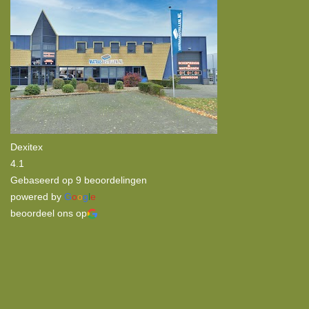
Dexitex
4.1
Gebaseerd op 9 beoordelingen
powered by
G
o
o
g
l
e
beoordeel ons op