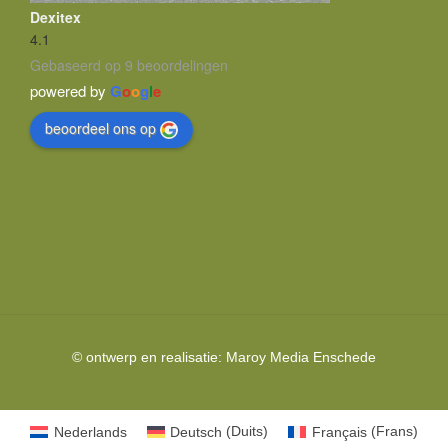
Dexitex
4.1
Gebaseerd op 9 beoordelingen
powered by
G
o
o
g
l
e
beoordeel ons op
© ontwerp en realisatie:
Maroy Media
Enschede
Nederlands
Deutsch
(
Duits
)
Français
(
Frans
)