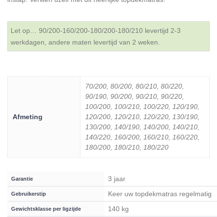
Let op… 90/200-160/200-180/200-180/210 levertijd 2-3
werkdagen, andere maten levertijd van 2 weken.
70/200, 80/200, 80/210, 80/220,
90/190, 90/200, 90/210, 90/220,
100/200, 100/210, 100/220, 120/190,
Afmeting
120/200, 120/210, 120/220, 130/190,
130/200, 140/190, 140/200, 140/210,
140/220, 160/200, 160/210, 160/220,
180/200, 180/210, 180/220
3 jaar
Garantie
Keer uw topdekmatras regelmatig
Gebruikerstip
140 kg
Gewichtsklasse per ligzijde