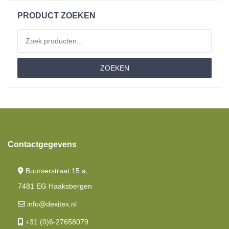
Materiaal
PRODUCT ZOEKEN
Traagschuim
Zoeken naar:
Comfortschuim
ZOEKEN
Latex
Nasa
Koudschuim
Enkele Bedden
Contactgegevens
Dekbedden
Buurserstraat 15 a,
Hoeslakens
7481 EG Haaksbergen
Kussens
info@dexitex.nl
Matrassen
+31 (0)6-27658079