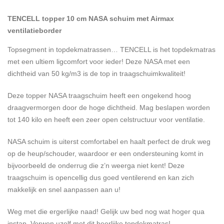
TENCELL topper 10 cm NASA schuim met Airmax
ventilatieborder
Topsegment in topdekmatrassen… TENCELL is het topdekmatras
met een ultiem ligcomfort voor ieder! Deze NASA met een
dichtheid van 50 kg/m3 is de top in traagschuimkwaliteit!
Deze topper NASA traagschuim heeft een ongekend hoog
draagvermorgen door de hoge dichtheid. Mag beslapen worden
tot 140 kilo en heeft een zeer open celstructuur voor ventilatie.
NASA schuim is uiterst comfortabel en haalt perfect de druk weg
op de heup/schouder, waardoor er een ondersteuning komt in
bijvoorbeeld de onderrug die z’n weerga niet kent! Deze
traagschuim is opencellig dus goed ventilerend en kan zich
makkelijk en snel aanpassen aan u!
Weg met die ergerlijke naad! Gelijk uw bed nog wat hoger qua
instap. Verwen uzelf met dit heerlijke topdekmatras!