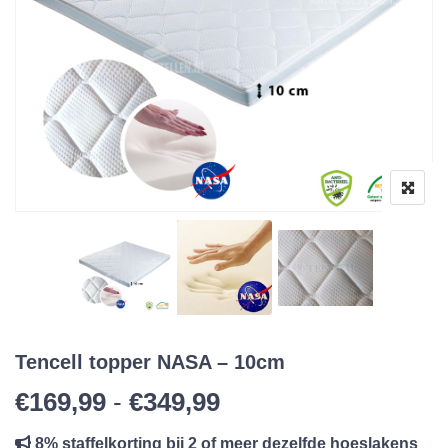
Tencell topper NASA – 10cm
Prijsklasse: €169,99
€
169,99
-
€
349,99
8% staffelkorting bij 2 of meer dezelfde hoeslakens