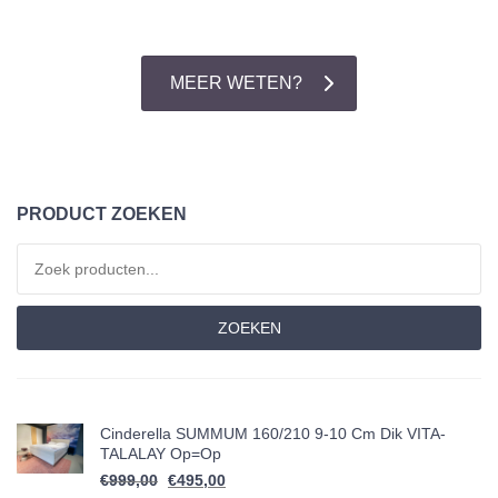
MEER WETEN?
PRODUCT ZOEKEN
Zoeken naar:
ZOEKEN
Cinderella SUMMUM 160/210 9-10 Cm Dik VITA-
TALALAY Op=op
Oorspronkelijke prijs was: €999,00.
Huidige prijs is: €495,00.
€
999,00
€
495,00