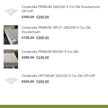
Cinderella PRIMUM 160/200 9 Cm Dik Koudschuim
OP=OP
Oorspronkelijke prijs was: €490,00.
Huidige prijs is: €250,00.
€
490,00
€
250,00
Cinderella PRIMUM SPLIT 180/200 9 Cm Dik
Koudschuim
Oorspronkelijke prijs was: €735,00.
Huidige prijs is: €300,00.
€
735,00
€
300,00
Cinderella PRIMUM 80/200 9 Cm Dik
Oorspronkelijke prijs was: €290,00.
Huidige prijs is: €140,00.
€
290,00
€
140,00
Cinderella OPTIMUM 160/220 9 Cm Dik OP=OP
Oorspronkelijke prijs was: €530,00.
Huidige prijs is: €265,00.
€
530,00
€
265,00