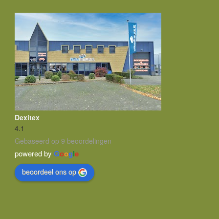
Dexitex
4.1
Gebaseerd op 9 beoordelingen
powered by
G
o
o
g
l
e
beoordeel ons op