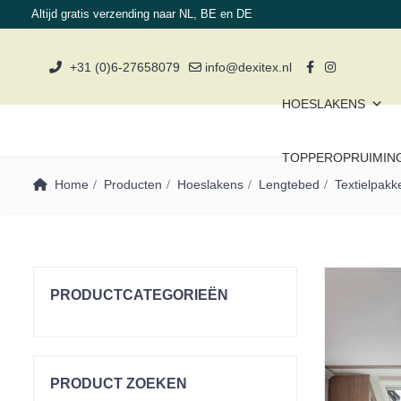
Altijd gratis verzending naar NL, BE en DE
+31 (0)6-27658079
info@dexitex.nl
HOESLAKENS
TOPPEROPRUIMIN
Home
Producten
Hoeslakens
Lengtebed
Textielpakk
PRODUCTCATEGORIEËN
Topperopruiming
Materiaal
PRODUCT ZOEKEN