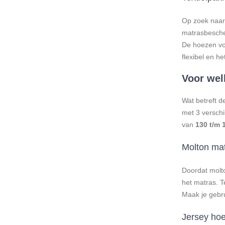
Op zoek naar 
matrasbesche
De hoezen voo
flexibel en het
Voor wel
Wat betreft d
met 3 versch
van
130 t/m 
Molton ma
Doordat molt
het matras. T
Maak je gebr
Jersey ho