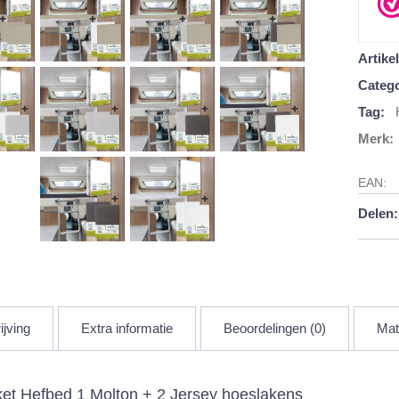
Artik
Catego
Tag:
Merk:
EAN:
Delen:
ijving
Extra informatie
Beoordelingen (0)
Mat
ket Hefbed 1 Molton + 2 Jersey hoeslakens