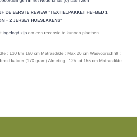
beoordelingen in het Nederlands (0) laten zien
JF DE EERSTE REVIEW "TEXTIELPAKKET HEFBED 1
N + 2 JERSEY HOESLAKENS"
et
ingelogd zijn
om een ​​recensie te kunnen plaatsen.
te : 130 t/m 160 cm Matrasdikte : Max 20 cm Wasvoorschrift :
reid katoen (170 gram) Afmeting : 125 tot 155 cm Matrasdikte :