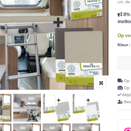
cm, de
8% s
molto
Op vo
Kleur
Textiel
Op w
Op v
Altij
Beta