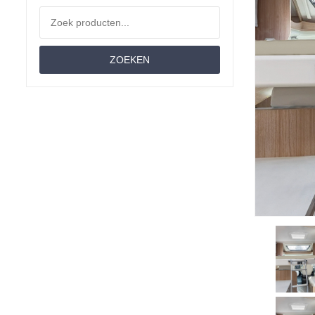
Enkele Bedden
Zoeken naar:
Dekbedden
ZOEKEN
Hoeslakens
Hoeslaken Frans Bed
Caravan Twee Enkele Bedden
Lengtebed
Frans Bed
Queensbed
Hefbed
Tussenhoeslakens
Kussens
Matrassen