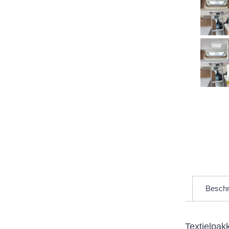
Moltons
Set Aanbiedingen
Showroom Opruiming
Toppers Matrassen
Beschr
Textielpak