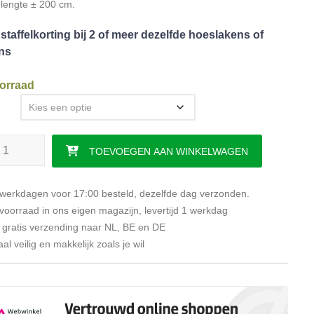
 lengte ± 200 cm.
taffelkorting bij 2 of meer dezelfde hoeslakens of
ns
orraad
pakket Hefbed 1 Molton + 2 Jersey hoeslakens aantal
TOEVOEGEN AAN WINKELWAGEN
erkdagen voor 17:00 besteld, dezelfde dag verzonden.
oorraad in ons eigen magazijn, levertijd 1 werkdag
d gratis verzending naar NL, BE en DE
al veilig en makkelijk zoals je wil