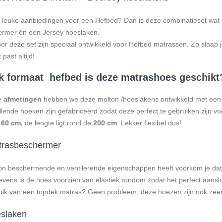
leuke aanbiedingen voor een Hefbed? Dan is deze combinatieset wat vo
rmer én een Jersey hoeslaken.
r deze set zijn speciaal ontwikkeld voor Hefbed matrassen. Zo slaap je
 past altijd!
k formaat hefbed is deze matrashoes geschikt
e
afmetingen
hebben we deze molton /hoeslakens ontwikkeld met ee
illende hoeken zijn gefabriceerd zodat deze perfect te gebruiken zij
160 cm,
de lengte ligt rond de
200 cm
. Lekker flexibel dus!
trasbeschermer
on beschermende en ventilerende eigenschappen heeft voorkom je dat
evens is de hoes voorzien van elastiek rondom zodat het perfect aansl
uik van een topdek matras? Geen probleem, deze hoezen zijn ook zeer
eslaken