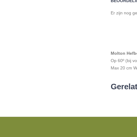
BEOORDELI
Er zijn nog g
Molton Hefbe
Op 60º (bij v
Max 20 cm Was
Gerela