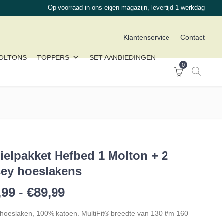
Op voorraad in ons eigen magazijn, levertijd 1 werkdag
Klantenservice
Contact
OLTONS
TOPPERS
SET AANBIEDINGEN
0
tielpakket Hefbed 1 Molton + 2
sey hoeslakens
Prijsklasse: €81,99 tot €89,
,99
-
€
89,99
 hoeslaken, 100% katoen. MultiFit® breedte van 130 t/m 160