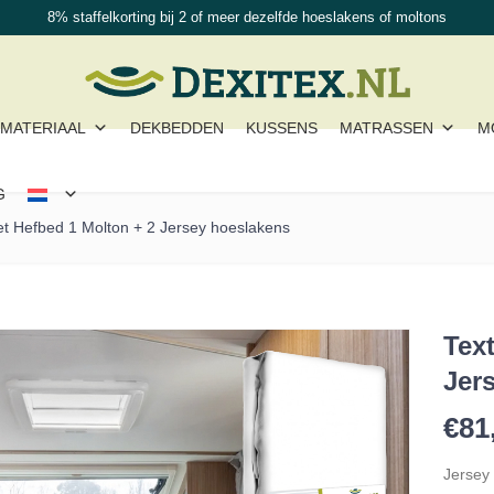
8% staffelkorting bij 2 of meer dezelfde hoeslakens of moltons
MATERIAAL
DEKBEDDEN
KUSSENS
MATRASSEN
M
G
et Hefbed 1 Molton + 2 Jersey hoeslakens
Tex
Jer
€
81
Jersey