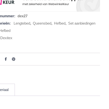
elnummer:
dex27
rieën:
Lengtebed
,
Queensbed
,
Hefbed
,
Set aanbiedingen
Hefbed
Dexitex
eriaal