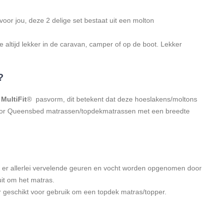
or jou, deze 2 delige set bestaat uit een molton
 altijd lekker in de caravan, camper of op de boot. Lekker
?
n
MultiFit
® pasvorm, dit betekent dat deze hoeslakens/moltons
n voor Queensbed matrassen/topdekmatrassen met een breedte
 er allerlei vervelende geuren en vocht worden opgenomen door
uit om het matras.
 geschikt voor gebruik om een topdek matras/topper.