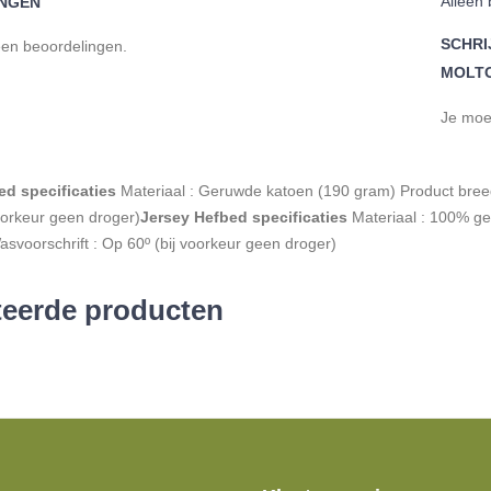
Alleen 
NGEN
SCHRI
een beoordelingen.
MOLTO
Je mo
d specificaties
Materiaal : Geruwde katoen (190 gram) Product breed
oorkeur geen droger)
Jersey Hefbed specificaties
Materiaal : 100% geb
voorschrift : Op 60º (bij voorkeur geen droger)
teerde producten