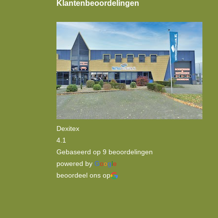
Klantenbeoordelingen
Dexitex
4.1
Gebaseerd op 9 beoordelingen
powered by
G
o
o
g
l
e
beoordeel ons op